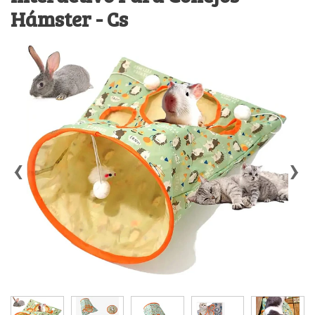
Hámster - Cs
‹
›