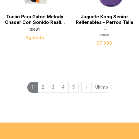
Tucán Para Gatos Melody
Juguete Kong Senior
Chaser Con Sonido Reali...
Rellenables - Perros Talla
...
GIGWI
KONG
Agotado
$7.990
...
1
2
3
4
5
»
Último