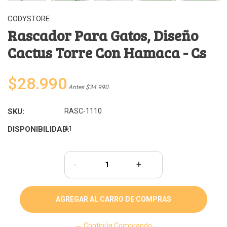
CODYSTORE
Rascador Para Gatos, Diseño
Cactus Torre Con Hamaca - Cs
$28.990
Antes $34.990
SKU:
RASC-1110
DISPONIBILIDAD:
41
-
+
← Continúa Comprando