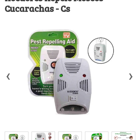
Cucarachas - Cs
‹
›