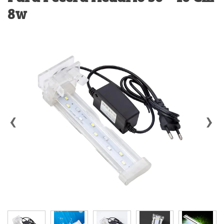
8w
‹
›