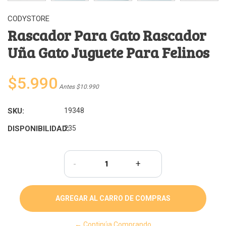
CODYSTORE
Rascador Para Gato Rascador
Uña Gato Juguete Para Felinos
$5.990
Antes $10.990
SKU:
19348
DISPONIBILIDAD:
235
-
+
← Continúa Comprando