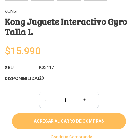
KONG
Kong Juguete Interactivo Gyro
Talla L
$15.990
SKU:
K03417
DISPONIBILIDAD:
30
-
+
← Continúa Comprando