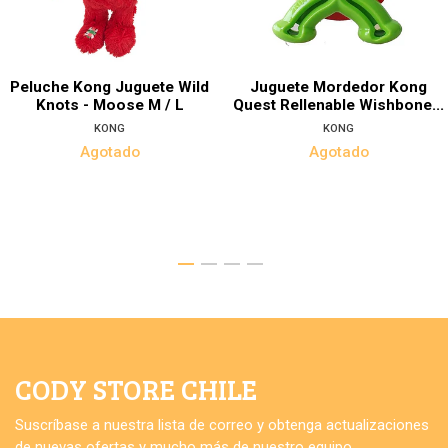
Peluche Kong Juguete Wild
Juguete Mordedor Kong
Knots - Moose M / L
Quest Rellenable Wishbone...
KONG
KONG
Agotado
Agotado
CODY STORE CHILE
Suscríbase a nuestra lista de correo y obtenga actualizaciones
de nuevas ofertas y mucho más de nuestro equipo.