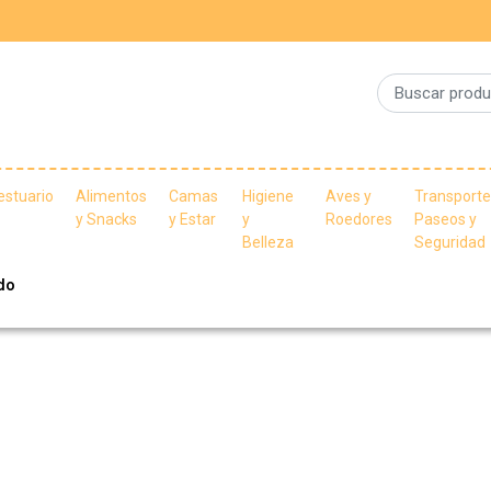
estuario
Alimentos
Camas
Higiene
Aves y
Transporte
y Snacks
y Estar
y
Roedores
Paseos y
Belleza
Seguridad
ido