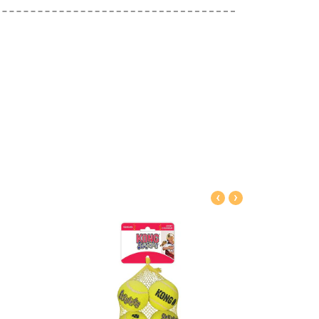
‹
›
Ver detalles