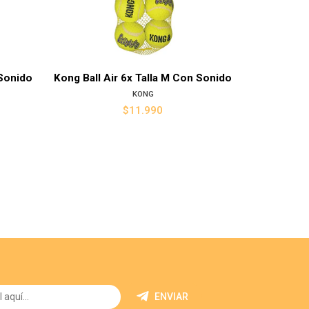
 Sonido
Kong Ball Air 6x Talla M Con Sonido
Pelota Ten
KONG
$11.990
ENVIAR