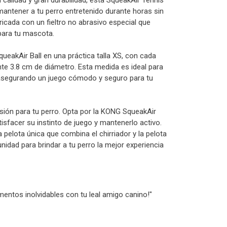
a calidad y gran durabilidad, esta SqueakAir Tennis
antener a tu perro entretenido durante horas sin
ricada con un fieltro no abrasivo especial que
para tu mascota.
akAir Ball en una práctica talla XS, con cada
e 3.8 cm de diámetro. Esta medida es ideal para
asegurando un juego cómodo y seguro para tu
sión para tu perro. Opta por la KONG SqueakAir
atisfacer su instinto de juego y mantenerlo activo.
 pelota única que combina el chirriador y la pelota
nidad para brindar a tu perro la mejor experiencia
entos inolvidables con tu leal amigo canino!"