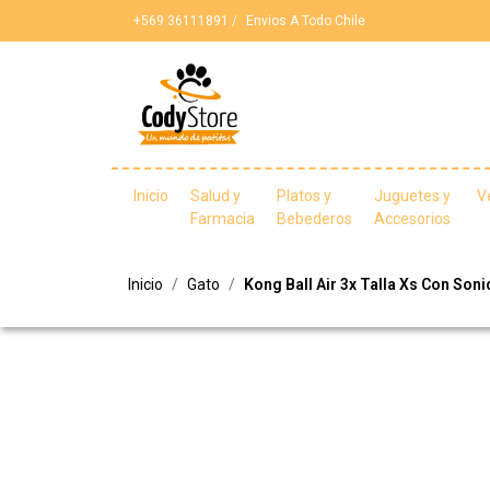
+569 36111891 /
Envios A Todo Chile
Inicio
Salud y
Platos y
Juguetes y
V
Farmacia
Bebederos
Accesorios
Inicio
Gato
Kong Ball Air 3x Talla Xs Con Son