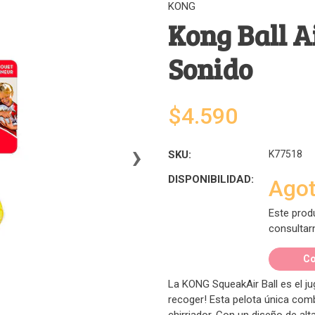
KONG
Kong Ball A
Sonido
$4.590
›
SKU:
K77518
DISPONIBILIDAD:
Ago
Este prod
consultar
Co
La KONG SqueakAir Ball es el ju
recoger! Esta pelota única combi