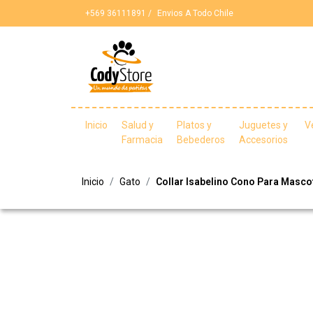
+569 36111891 /
Envios A Todo Chile
Inicio
Salud y
Platos y
Juguetes y
V
Farmacia
Bebederos
Accesorios
Inicio
Gato
Collar Isabelino Cono Para Masco