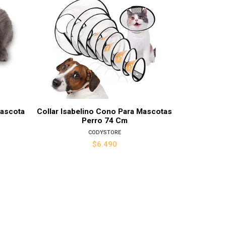
Ver detalles
Mascota
Collar Isabelino Cono Para Mascotas
Collar 
Perro 74 Cm
Isa
CODYSTORE
$6.490