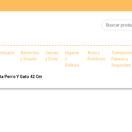
estuario
Alimentos
Camas
Higiene
Aves y
Transporte
y Snacks
y Estar
y
Roedores
Paseos y
Belleza
Seguridad
ta Perro Y Gato 42 Cm