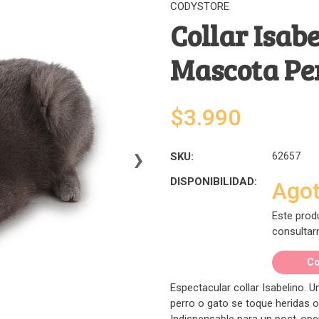
CODYSTORE
Collar Isab
Mascota Pe
$3.990
›
SKU:
62657
DISPONIBILIDAD:
Ago
Este prod
consultar
Co
Espectacular collar Isabelino. U
perro o gato se toque heridas o 