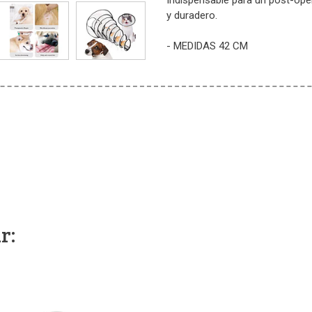
Indispensable para un post-opera
y duradero.
- MEDIDAS 42 CM
r: