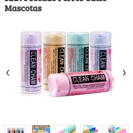
Mascotas
‹
›