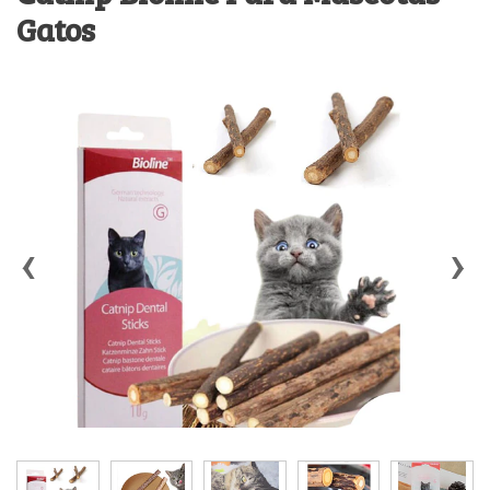
Gatos
‹
›