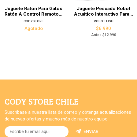
Juguete Raton Para Gatos
Juguete Pescado Robot
Ratón A Control Remoto...
Acuático Interactivo Para...
CODYSTORE
ROBOT FISH
Agotado
$6.990
Antes
$12.990
CODY STORE CHILE
Suscríbase a nuestra lista de correo y obtenga actualizaciones
de nuevas ofertas y mucho más de nuestro equipo.
ENVIAR