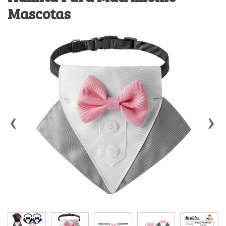
Mascotas
‹
›