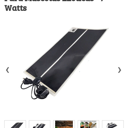
Watts
‹
›