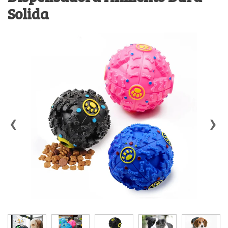
Solida
‹
›