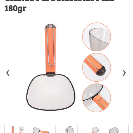
180gr
‹
›