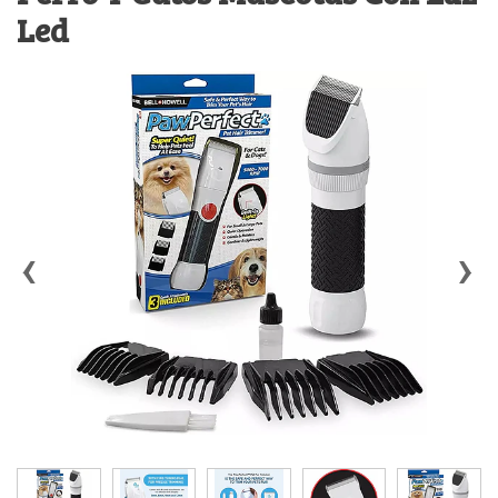
Led
‹
›