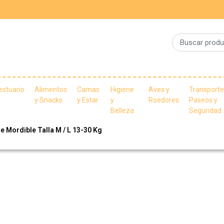
estuario
Alimentos
Camas
Higiene
Aves y
Transporte
y Snacks
y Estar
y
Roedores
Paseos y
Belleza
Seguridad
 Mordible Talla M / L 13-30 Kg