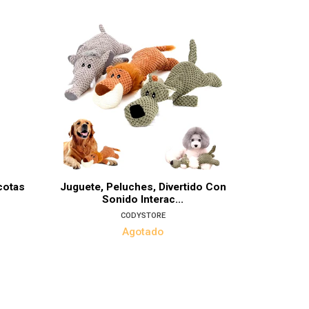
alles
cotas
Juguete, Peluches, Divertido Con
Kong Jugu
Sonido Interac...
CODYSTORE
Agotado