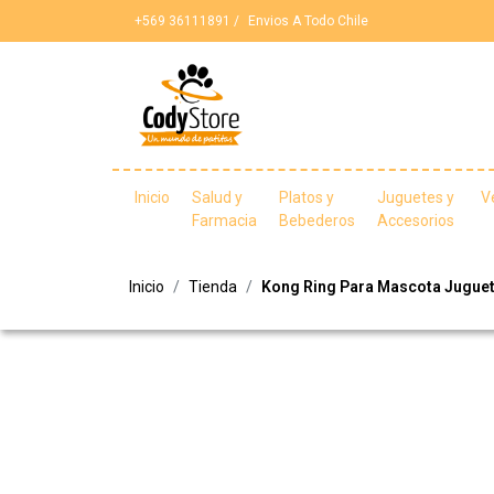
+569 36111891 /
Envios A Todo Chile
Inicio
Salud y
Platos y
Juguetes y
V
Farmacia
Bebederos
Accesorios
Inicio
Tienda
Kong Ring Para Mascota Juguete