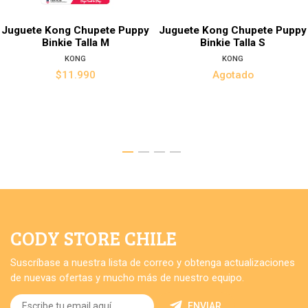
Juguete Kong Chupete Puppy
Juguete Kong Chupete Puppy
Binkie Talla M
Binkie Talla S
KONG
KONG
$11.990
Agotado
CODY STORE CHILE
Suscríbase a nuestra lista de correo y obtenga actualizaciones
de nuevas ofertas y mucho más de nuestro equipo.
ENVIAR