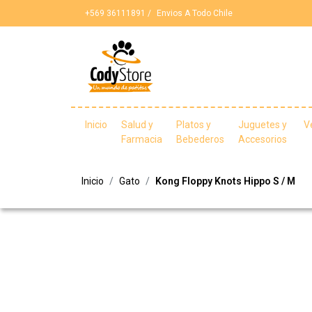
+569 36111891 /
Envios A Todo Chile
Inicio
Salud y
Platos y
Juguetes y
V
Farmacia
Bebederos
Accesorios
Inicio
Gato
Kong Floppy Knots Hippo S / M