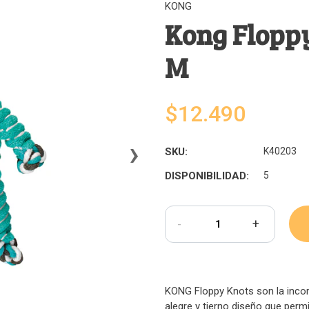
KONG
Kong Floppy
M
$12.490
›
SKU:
K40203
DISPONIBILIDAD:
5
-
+
KONG Floppy Knots son la incor
alegre y tierno diseño que perm