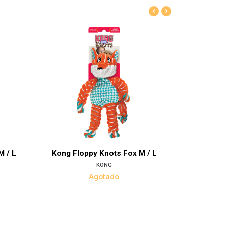
‹
›
alles
M / L
Kong Floppy Knots Fox M / L
Kong Flop
KONG
Agotado