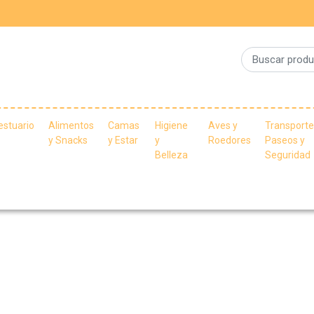
estuario
Alimentos
Camas
Higiene
Aves y
Transporte
y Snacks
y Estar
y
Roedores
Paseos y
Belleza
Seguridad