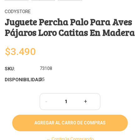
CODYSTORE
Juguete Percha Palo Para Aves
Pájaros Loro Catitas En Madera
$3.490
SKU:
73108
DISPONIBILIDAD:
35
-
+
← Continúa Comprando