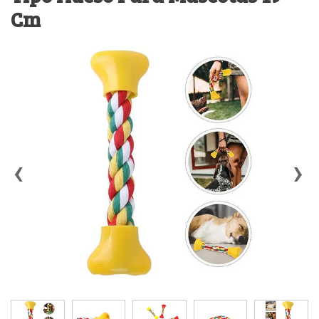
Cm
‹
›