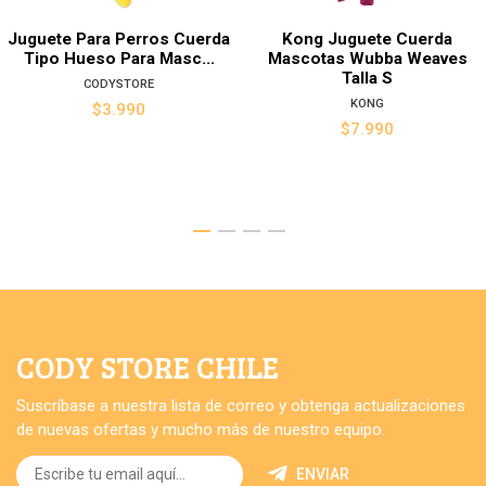
Juguete Para Perros Cuerda
Kong Juguete Cuerda
Tipo Hueso Para Masc...
Mascotas Wubba Weaves
Talla S
CODYSTORE
KONG
$3.990
$7.990
CODY STORE CHILE
Suscríbase a nuestra lista de correo y obtenga actualizaciones
de nuevas ofertas y mucho más de nuestro equipo.
ENVIAR