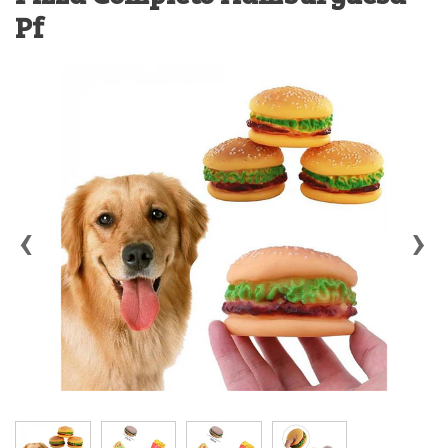
Pf
‹
›