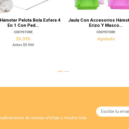
Hámster Pelota Bola Esfera 4
Jaula Con Accesorios Hámst
En 1 Con Ped...
Erizo Y Masco...
CODYSTORE
CODYSTORE
$6.990
Agotado
Antes
$9.990
ctualizaciones de nuevas ofertas y mucho más