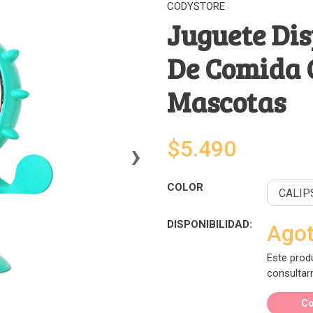
CODYSTORE
Juguete Di
De Comida G
Mascotas
›
$5.490
COLOR
DISPONIBILIDAD:
Ago
Este prod
consultar
Co