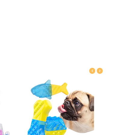
‹
›
Ver detalles