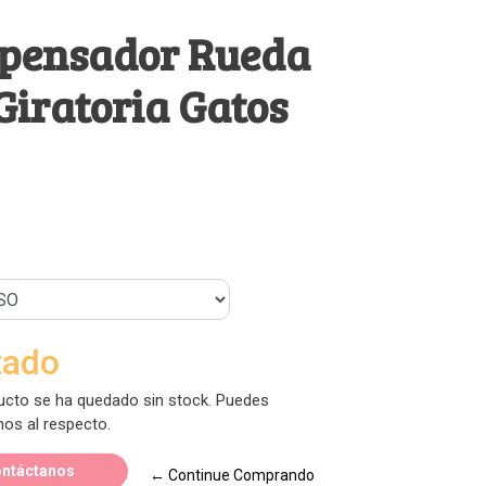
spensador Rueda
iratoria Gatos
tado
ucto se ha quedado sin stock. Puedes
nos al respecto.
ntáctanos
← Continue Comprando