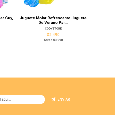
er Cuy,
Juguete Molar Refrescante Juguete
Pelota Au
De Verano Par...
Señ
CODYSTORE
$2.490
Antes
$3.990
ENVIAR