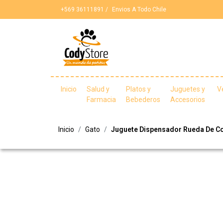
+569 36111891 /
Envios A Todo Chile
Inicio
Salud y
Platos y
Juguetes y
V
Farmacia
Bebederos
Accesorios
Inicio
Gato
Juguete Dispensador Rueda De C