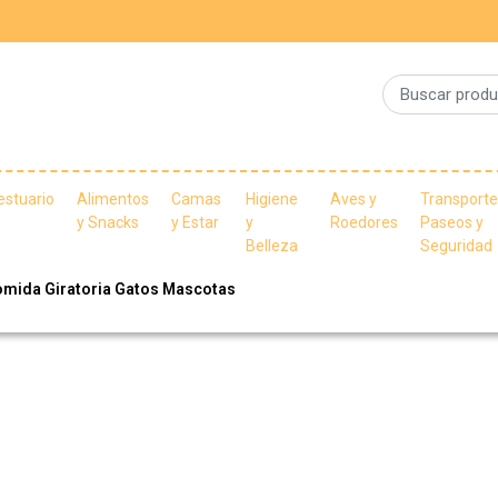
estuario
Alimentos
Camas
Higiene
Aves y
Transporte
y Snacks
y Estar
y
Roedores
Paseos y
Belleza
Seguridad
omida Giratoria Gatos Mascotas