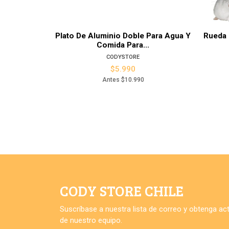
Plato De Aluminio Doble Para Agua Y
Rueda 
Comida Para...
CODYSTORE
$5.990
Antes
$10.990
CODY STORE CHILE
Suscríbase a nuestra lista de correo y obtenga a
de nuestro equipo.