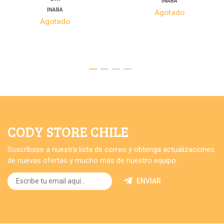
INABA
INABA
Agotado
Agotado
CODY STORE CHILE
Suscríbase a nuestra lista de correo y obtenga actualizaciones
de nuevas ofertas y mucho más de nuestro equipo.
ENVIAR