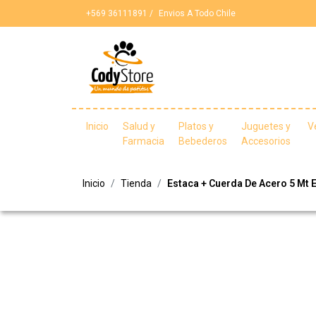
+569 36111891 /
Envios A Todo Chile
Inicio
Salud y
Platos y
Juguetes y
V
Farmacia
Bebederos
Accesorios
Inicio
Tienda
Estaca + Cuerda De Acero 5 Mt 