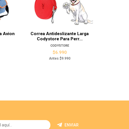
alles
Ver detalles
a Avion
Correa Antideslizante Larga
Correa 
Codystore Para Perr...
Cody
CODYSTORE
$6.990
Antes
$9.990
ENVIAR