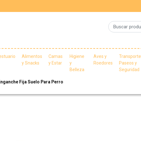
estuario
Alimentos
Camas
Higiene
Aves y
Transporte
y Snacks
y Estar
y
Roedores
Paseos y
Belleza
Seguridad
Enganche Fija Suelo Para Perro