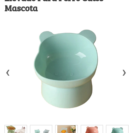
Mascota
‹
›