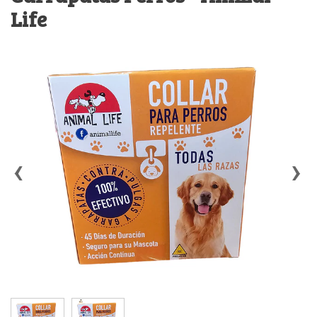
Life
‹
›