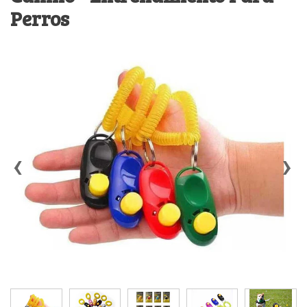
Perros
‹
›