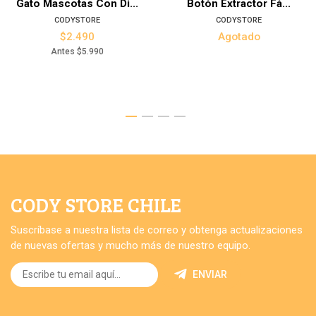
Gato Mascotas Con Di...
Botón Extractor Fá...
CODYSTORE
CODYSTORE
$2.490
Agotado
Antes
$5.990
CODY STORE CHILE
Suscríbase a nuestra lista de correo y obtenga actualizaciones
de nuevas ofertas y mucho más de nuestro equipo.
ENVIAR