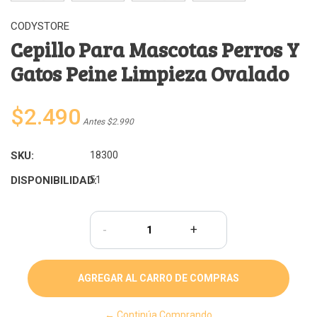
CODYSTORE
Cepillo Para Mascotas Perros Y
Gatos Peine Limpieza Ovalado
$2.490
Antes $2.990
SKU:
18300
DISPONIBILIDAD:
51
-
+
← Continúa Comprando