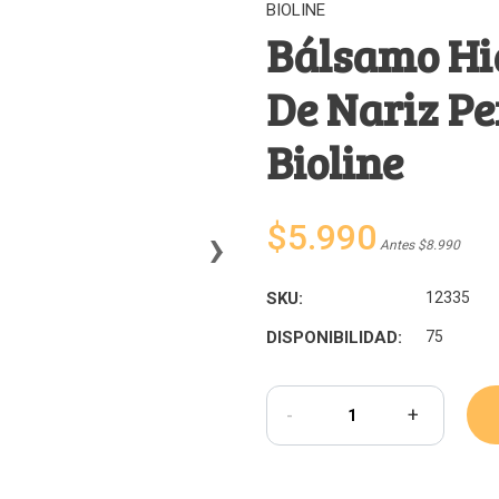
BIOLINE
Bálsamo Hi
De Nariz Pe
Bioline
›
$5.990
Antes $8.990
SKU:
12335
DISPONIBILIDAD:
75
-
+