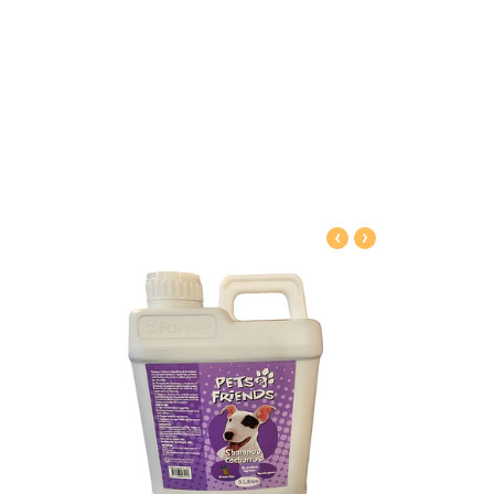
‹
›
alles
Ver detalles