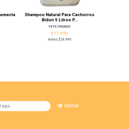
Humecta
Shampoo Natural Para Cachorros
Cepillo A 
Bidon 5 Litros P...
PETS FRIENDS
$17.990
Antes
$24.990
ENVIAR