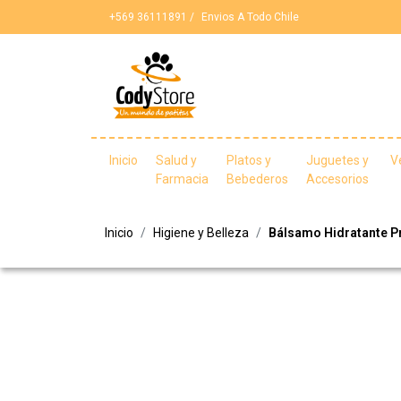
+569 36111891 /
Envios A Todo Chile
Inicio
Salud y
Platos y
Juguetes y
V
Farmacia
Bebederos
Accesorios
Inicio
Higiene y Belleza
Bálsamo Hidratante Pr