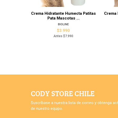
Crema Hidratante Humecta Patitas
Crema 
Pata Mascotas ...
BIOLINE
$3.990
Antes
$7.990
CODY STORE CHILE
Suscríbase a nuestra lista de correo y obtenga a
de nuestro equipo.