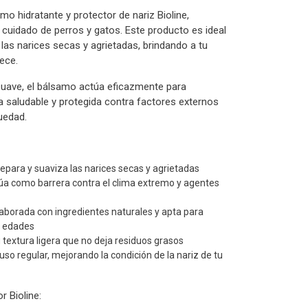
o hidratante y protector de nariz Bioline,
cuidado de perros y gatos. Este producto es ideal
r las narices secas y agrietadas, brindando a tu
ece.
 suave, el bálsamo actúa eficazmente para
a saludable y protegida contra factores externos
quedad.
epara y suaviza las narices secas y agrietadas
túa como barrera contra el clima extremo y agentes
aborada con ingredientes naturales y apta para
s edades
su textura ligera que no deja residuos grasos
uso regular, mejorando la condición de la nariz de tu
r Bioline: