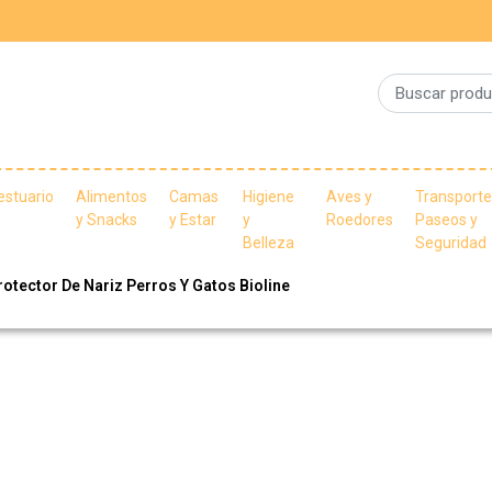
estuario
Alimentos
Camas
Higiene
Aves y
Transporte
y Snacks
y Estar
y
Roedores
Paseos y
Belleza
Seguridad
otector De Nariz Perros Y Gatos Bioline