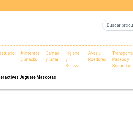
estuario
Alimentos
Camas
Higiene
Aves y
Transporte
y Snacks
y Estar
y
Roedores
Paseos y
Belleza
Seguridad
teractives Juguete Mascotas