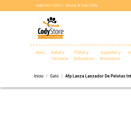
+569 36111891 /
Envios A Todo Chile
Inicio
Salud y
Platos y
Juguetes y
V
Farmacia
Bebederos
Accesorios
Inicio
Gato
Afp Lanza Lanzador De Pelotas In