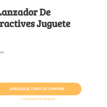
Lanzador De
eractives Juguete
990
← Continúa Comprando