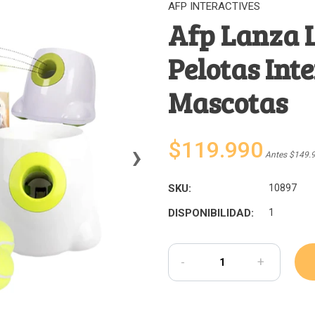
AFP INTERACTIVES
Afp Lanza 
Pelotas Int
Mascotas
›
$119.990
Antes $149.
SKU:
10897
DISPONIBILIDAD:
1
-
+