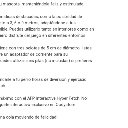
tu mascota, manteniéndola feliz y estimulada.
rísticas destacadas, como la posibilidad de
ento a 3, 6 o 9 metros, adaptándose a tus
ible. Puedes utilizarlo tanto en interiores como en
erro disfrute del juego en diferentes entornos.
viene con tres pelotas de 5 cm de diámetro, listas
uye un adaptador de corriente para su
des utilizar seis pilas (no incluidas) si prefieres
ndarle a tu perro horas de diversión y ejercicio
tch.
l máximo con el AFP Interactive Hyper Fetch. No
uete interactivo exclusivo en Codystore.
una cola moviendo de felicidad!