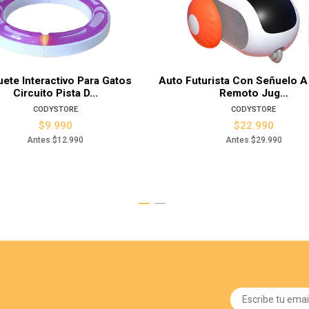
Ver detalles
Ver det
ete Interactivo Para Gatos
Auto Futurista Con Señuelo A
Circuito Pista D...
Remoto Jug...
CODYSTORE
CODYSTORE
$9.990
$22.990
Antes
$12.990
Antes
$29.990