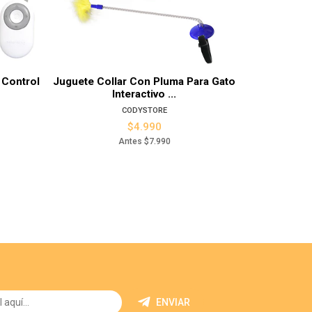
alles
Ver detalles
 Control
Juguete Collar Con Pluma Para Gato
Juguete De
Interactivo ...
C
CODYSTORE
$4.990
Antes
$7.990
ENVIAR