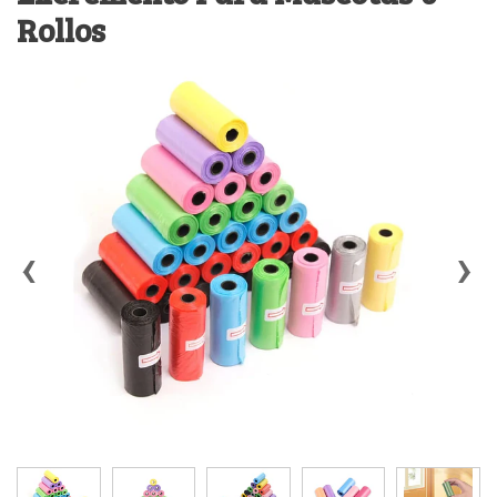
Rollos
‹
›